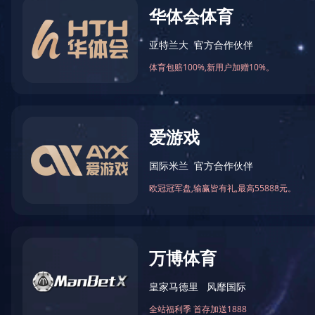
吨袋包装机组
→
自动灌装机组
→
自动流水线组
→
成套设备
→
行业包装方案
→
服务热线：
13902302343