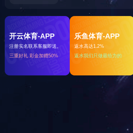
分类:
全
包装重量:
全
包装袋形:
全
适用行业:
全
新闻推荐