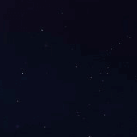
系我们：13902302343