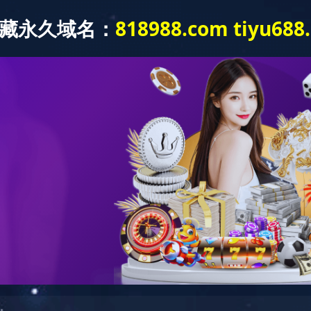
产品中心
技术支持
客户案例
关于
>
多列液体包装机组