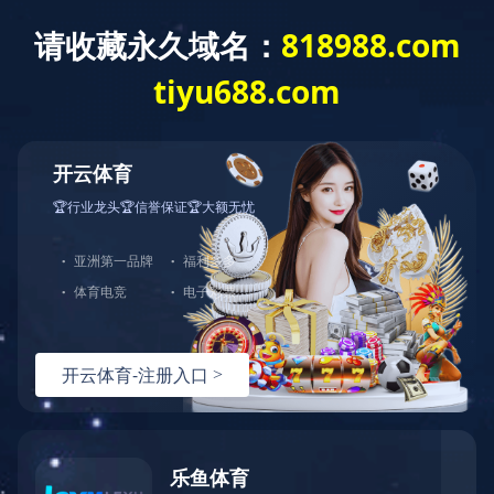
开云体育
全部分类
开云体育-开云|开云官方网站
产品
您当前的位置：
开云体育-开云|开云官方网站
>
多列包装机组
>
多列颗
立式包装机组
→
给袋包装机组
→
重袋包装机组
→
多列包装机组
→