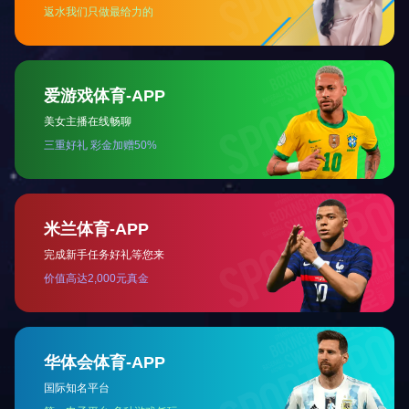
MCDL190T多列颗粒
组
从开箱到码垛
全自动衔接：
这款纸箱自动
金属检测机选
型指南：迈驰
金属检测机满
立式包装机组
给