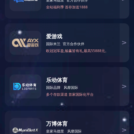
相关推荐
25公斤颗粒包装机