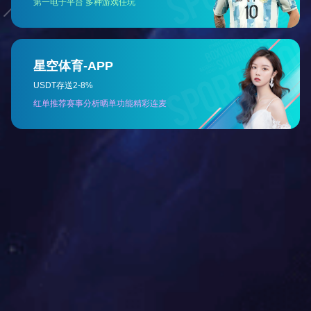
包装自动化生产线
定量粉剂包装机