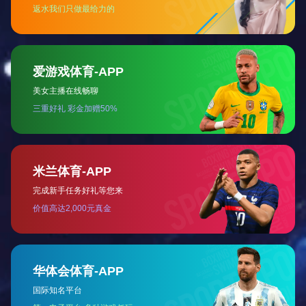
种子包装机
全自动颗粒包装机