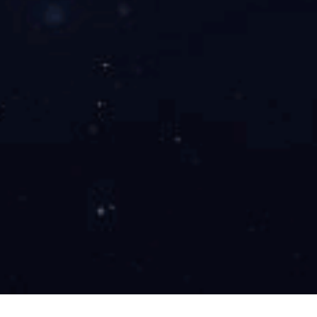
设备参数：
设备型号：MC5000DS
袋长范围L×W(mm)：(50～280)×(80～250)
可包装袋型：枕式袋、插脚袋、冲孔袋等
计量范围(g)：100～500(其他重量可订制)
计量精度：1%
包装速度(包/分)：10～80
备注：双列机