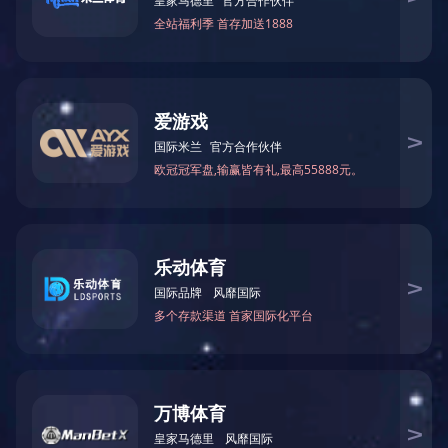
相关推荐
25公斤颗粒包装机