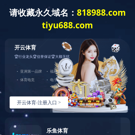
开云体育
全部分类
开云体育-开云|开云官方网站
产品
您当前的位置：
开云体育-开云|开云官方网站
>
吨袋包装机组
立式包装机组
→
给袋包装机组
→
重袋包装机组
→
多列包装机组
→