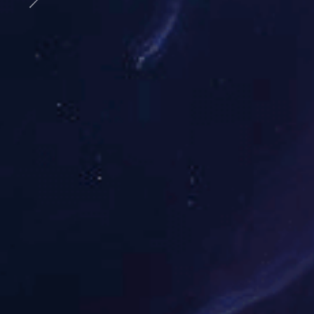
全自动食品包装机
粉体吨袋包装机