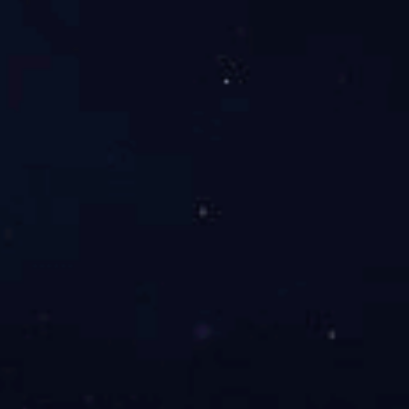
好的或者流动性差的粉末、小颗粒物料。