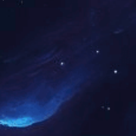
包装自动化生产线
定量粉剂包装机
建材包装机