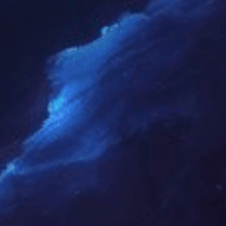
南方区域
北方区域